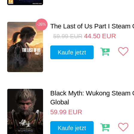
-26%
The Last of Us Part I Stea
44.50
EUR
59.99
EUR
Kaufe jetzt
Black Myth: Wukong Steam
Global
59.99
EUR
Kaufe jetzt