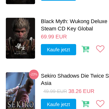
Black Myth: Wukong Deluxe 
Steam CD Key Global
69.99
EUR
Kaufe jetzt
-23%
Sekiro Shadows Die Twice 
Asia
38.26
EUR
49.99
EUR
Kaufe jetzt