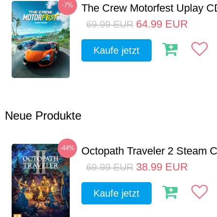
-7%
The Crew Motorfest Uplay 
64.99
EUR
69.99
EUR
Kaufe jetzt
Neue Produkte
-44%
Octopath Traveler 2 Steam
38.99
EUR
69.99
EUR
Kaufe jetzt