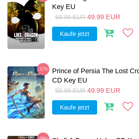
Key EU
49.99
EUR
69.99
EUR
Kaufe jetzt
-17%
Prince of Persia The Lost C
CD Key EU
49.99
EUR
59.99
EUR
Kaufe jetzt
-29%