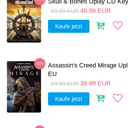
Skull & Bones Uplay CD Ke
49.99
EUR
69.99
EUR
Kaufe jetzt
-33%
Assassin's Creed Mirage Up
EU
39.99
EUR
59.99
EUR
Kaufe jetzt